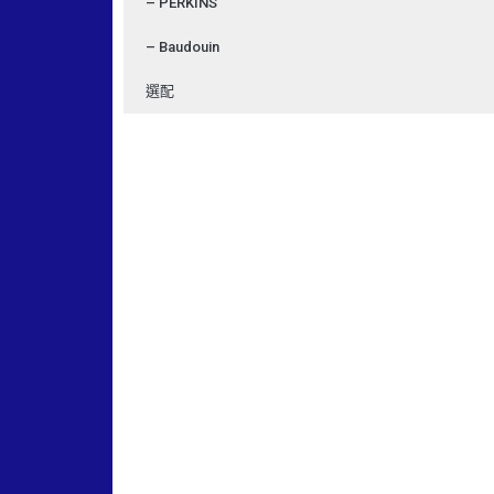
– PERKINS
– Baudouin
選配